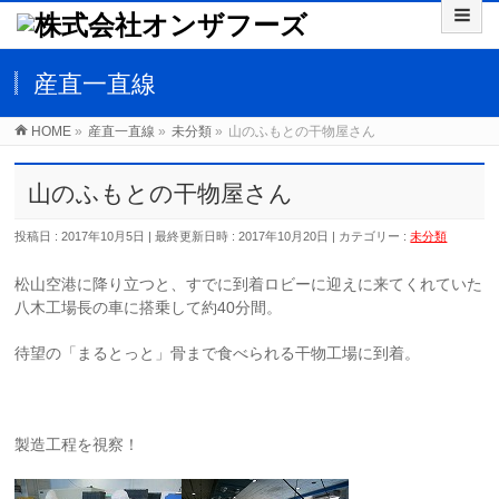
産直一直線
HOME
»
産直一直線
»
未分類
»
山のふもとの干物屋さん
山のふもとの干物屋さん
投稿日 : 2017年10月5日
最終更新日時 : 2017年10月20日
カテゴリー :
未分類
松山空港に降り立つと、すでに到着ロビーに迎えに来てくれていた
八木工場長の車に搭乗して約40分間。
待望の「まるとっと」骨まで食べられる干物工場に到着。
製造工程を視察！