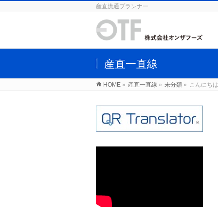
産直流通プランナー
産直一直線
HOME
»
産直一直線
»
未分類
»
こんにち