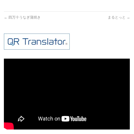
←
四万十うなぎ蒲焼き
まるとっと
→