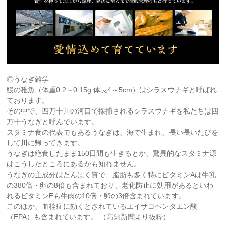
◎うなぎ雑学
鰻の稚魚（体重0.2～0.15g 体長4～5cm）はシラスウナギと呼ばれ
ております。
その中で、四万十川の河口で採捕されるシラスウナギを私たちは四
万十うなぎと呼んでいます。
スタミナ食の代表でもあるうなぎは、海で生まれ、長い長いたびを
して川に帰ってきます。
うなぎは絶食したまま150日間も生きるとか、驚異的なスタミナ源
はこうしたところにあるかも知れません。
うなぎの主成分はたんぱく質で、脂肪も多く特にビタミンAは牛乳
の380倍・卵の8倍も含まれており、老化防止に効用があるといわ
れるビタミンEも牛肉の10倍・卵の3倍含まれています。
このほか、血栓症に効くとされているエイサコペンタエン酸
（EPA）も含まれています。 （高知新聞より抜粋）