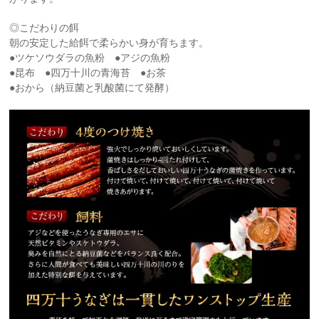
◎こだわりの餌
朝の安定した給餌で柔らかい身が育ちます。
●ツケソウダラの魚粉 ●アジの魚粉
●昆布 ●四万十川の青海苔 ●お茶
●おから（納豆菌と乳酸菌にて発酵）