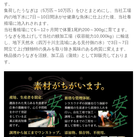
す。
集荷したうなぎは（5万匹～10万匹）をひとまとめにし、当社工場
内の地下水に7日～10日間泳がせ健康な魚体に仕上げた後、当社養
殖場に池入れされます。
当社養殖場にて6～12ヶ月間で体重1尾約200～300gに育てます。
うなぎを池上げして当社の鰻加工場（収容能力10,000kg）に輸送
し、地下天然水（四万十川主流域にある見付側の水）で3日～7日
間立て上げ鰻独特の臭みを取り除き風味のある肉質に変えます。
検品後のうなぎを活鰻、加工品（蒲焼）として卸販売しておりま
す。