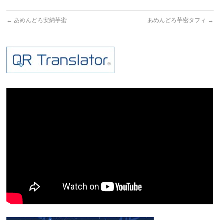
←
あめんどろ安納芋蜜
あめんどろ芋密タフィ
→